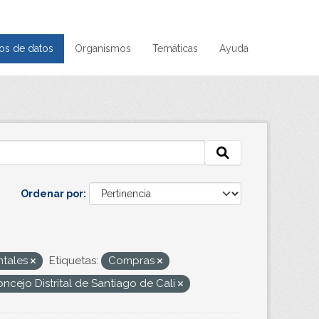
os de datos
Organismos
Temáticas
Ayuda
Ordenar por
ntales
Etiquetas:
Compras
ncejo Distrital de Santiago de Cali