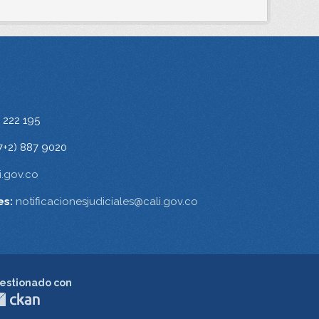
 222 195
7+2) 887 9020
.gov.co
es:
notificacionesjudiciales@cali.gov.co
estionado con