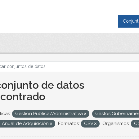
Conjunt
conjunto de datos
contrado
icas:
Gestión Pública/Administrativa
Gastos Gubername
n Anual de Adquisición
Formatos:
CSV
Organismos:
Co