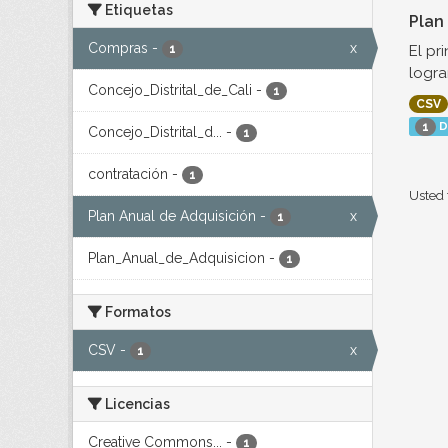
Etiquetas
Plan
Compras
-
x
El pr
1
logra
Concejo_Distrital_de_Cali
-
1
CSV
D
1
Concejo_Distrital_d...
-
1
contratación
-
1
Usted 
Plan Anual de Adquisición
-
x
1
Plan_Anual_de_Adquisicion
-
1
Formatos
CSV
-
x
1
Licencias
Creative Commons...
-
1