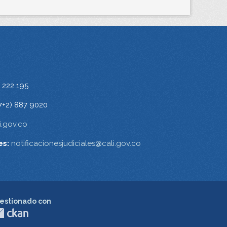
 222 195
7+2) 887 9020
.gov.co
es:
notificacionesjudiciales@cali.gov.co
estionado con