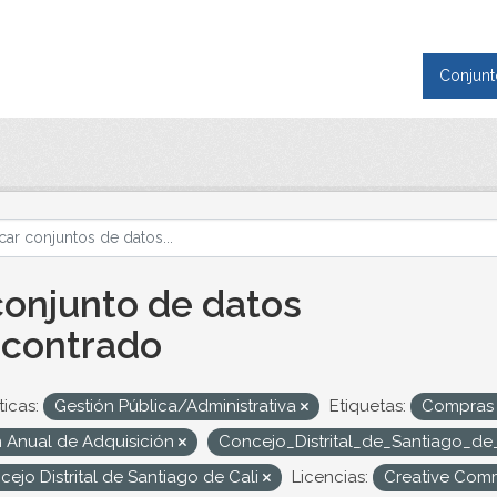
Conjunt
conjunto de datos
contrado
icas:
Gestión Pública/Administrativa
Etiquetas:
Compra
n Anual de Adquisición
Concejo_Distrital_de_Santiago_de
ejo Distrital de Santiago de Cali
Licencias:
Creative Comm