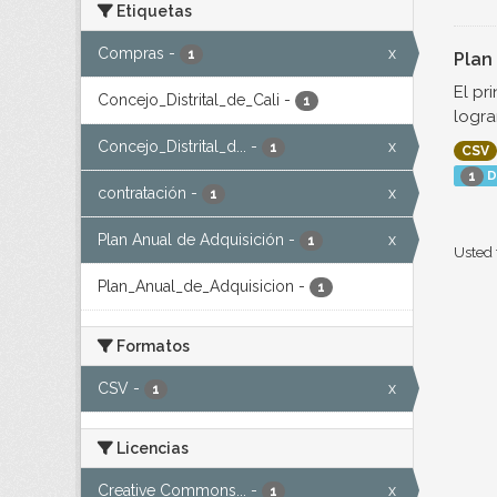
Etiquetas
Compras
-
x
1
Plan
El pr
Concejo_Distrital_de_Cali
-
1
logra
Concejo_Distrital_d...
-
x
1
CSV
D
1
contratación
-
x
1
Plan Anual de Adquisición
-
x
1
Usted 
Plan_Anual_de_Adquisicion
-
1
Formatos
CSV
-
x
1
Licencias
Creative Commons...
-
x
1