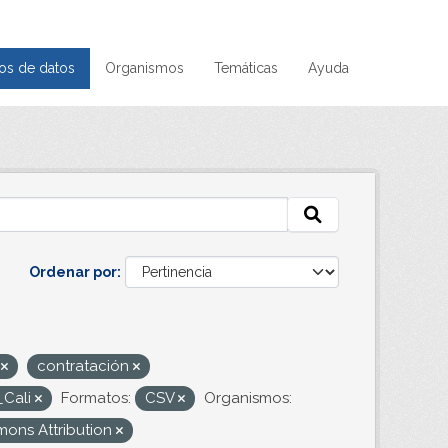
os de datos
Organismos
Temáticas
Ayuda
Ordenar por
s
contratación
_Cali
Formatos:
CSV
Organismos:
ons Attribution