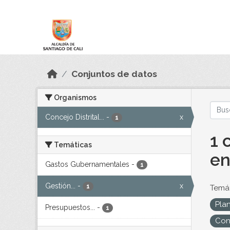
Skip to main content
Datos Abiertos
Conjuntos de datos
Organismos
Concejo Distrital...
-
x
1
1 
Temáticas
en
Gastos Gubernamentales
-
1
Gestión...
-
x
1
Temát
Pla
Presupuestos...
-
1
Conc