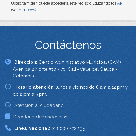
Usted también puede acceder a este registro utilizando los
API
(ver
API Docs
).
Contáctenos
Dirección:
Centro Administrativo Municipal (CAM)
Avenida 2 Norte #10 - 70. Cali - Valle del Cauca -
Colombia.
Horario atención:
lunes a viernes de 8 am a 12 pm y
de 2 pm a 5 pm.
Atención al ciudadano
Directorio dependencias
Linea Nacional:
01 8000 222 195