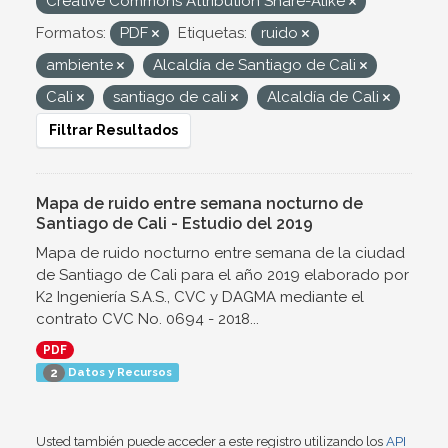
Creative Commons Attribution Share-Alike
Formatos:
PDF
Etiquetas:
ruido
ambiente
Alcaldía de Santiago de Cali
Cali
santiago de cali
Alcaldía de Cali
Filtrar Resultados
Mapa de ruido entre semana nocturno de
Santiago de Cali - Estudio del 2019
Mapa de ruido nocturno entre semana de la ciudad
de Santiago de Cali para el año 2019 elaborado por
K2 Ingeniería S.A.S., CVC y DAGMA mediante el
contrato CVC No. 0694 - 2018...
PDF
Datos y Recursos
2
Usted también puede acceder a este registro utilizando los
API