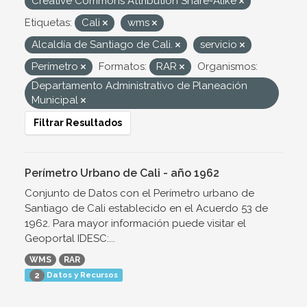
Creative Commons Attribution Share-Alike
Etiquetas:
Cali
wms
Alcaldía de Santiago de Cali.
servicio
Perímetro
Formatos:
RAR
Organismos:
Departamento Administrativo de Planeación
Municipal
Filtrar Resultados
Perímetro Urbano de Cali - año 1962
Conjunto de Datos con el Perímetro urbano de
Santiago de Cali establecido en el Acuerdo 53 de
1962. Para mayor información puede visitar el
Geoportal IDESC:...
WMS
RAR
Datos y Recursos
2