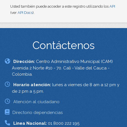
Usted también puede acceder a este registro utilizando los
API
(ver
API Docs
).
Contáctenos
Dirección:
Centro Administrativo Municipal (CAM)
Avenida 2 Norte #10 - 70. Cali - Valle del Cauca -
Colombia.
Horario atención:
lunes a viernes de 8 am a 12 pm y
de 2 pm a 5 pm.
Atención al ciudadano
Directorio dependencias
Linea Nacional:
01 8000 222 195