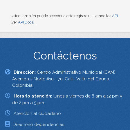
Usted también puede acceder a este registro utilizando los
API
(ver
API Docs
).
Contáctenos
Dirección:
Centro Administrativo Municipal (CAM)
Avenida 2 Norte #10 - 70. Cali - Valle del Cauca -
Colombia.
Horario atención:
lunes a viernes de 8 am a 12 pm y
de 2 pm a 5 pm.
Atención al ciudadano
Directorio dependencias