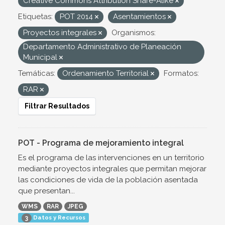
Creative Commons Attribution Share-Alike
Etiquetas:
POT 2014
Asentamientos
Proyectos integrales
Organismos:
Departamento Administrativo de Planeación
Municipal
Temáticas:
Ordenamiento Territorial
Formatos:
RAR
Filtrar Resultados
POT - Programa de mejoramiento integral
Es el programa de las intervenciones en un territorio
mediante proyectos integrales que permitan mejorar
las condiciones de vida de la población asentada
que presentan...
WMS
RAR
JPEG
Datos y Recursos
3