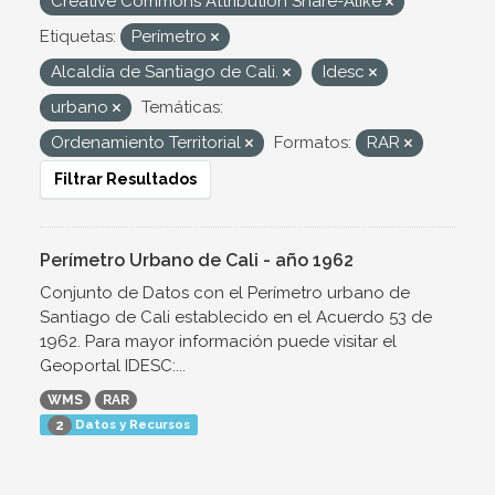
Creative Commons Attribution Share-Alike
Etiquetas:
Perímetro
Alcaldía de Santiago de Cali.
Idesc
urbano
Temáticas:
Ordenamiento Territorial
Formatos:
RAR
Filtrar Resultados
Perímetro Urbano de Cali - año 1962
Conjunto de Datos con el Perímetro urbano de
Santiago de Cali establecido en el Acuerdo 53 de
1962. Para mayor información puede visitar el
Geoportal IDESC:...
WMS
RAR
Datos y Recursos
2