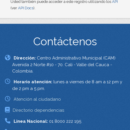
Usted también puede acceder a este registro utilizando los
API
(ver
API Docs
).
Contáctenos
Dirección:
Centro Administrativo Municipal (CAM)
Avenida 2 Norte #10 - 70. Cali - Valle del Cauca -
Colombia.
Horario atención:
lunes a viernes de 8 am a 12 pm y
de 2 pm a 5 pm.
Atención al ciudadano
Directorio dependencias
Linea Nacional:
01 8000 222 195