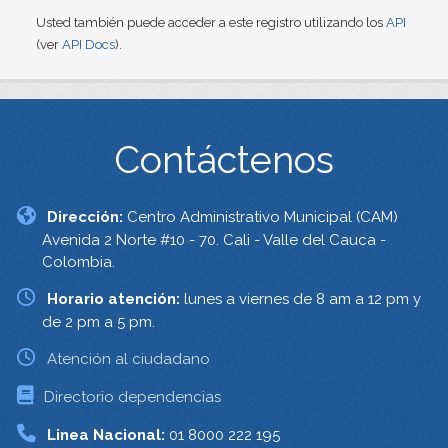
Usted también puede acceder a este registro utilizando los
API
(ver
API Docs
).
Contáctenos
Dirección:
Centro Administrativo Municipal (CAM)
Avenida 2 Norte #10 - 70. Cali - Valle del Cauca -
Colombia.
Horario atención:
lunes a viernes de 8 am a 12 pm y
de 2 pm a 5 pm.
Atención al ciudadano
Directorio dependencias
Linea Nacional:
01 8000 222 195