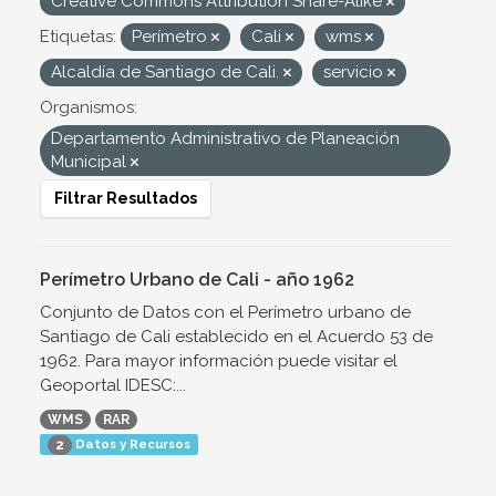
Creative Commons Attribution Share-Alike
Etiquetas:
Perímetro
Cali
wms
Alcaldía de Santiago de Cali.
servicio
Organismos:
Departamento Administrativo de Planeación
Municipal
Filtrar Resultados
Perímetro Urbano de Cali - año 1962
Conjunto de Datos con el Perímetro urbano de
Santiago de Cali establecido en el Acuerdo 53 de
1962. Para mayor información puede visitar el
Geoportal IDESC:...
WMS
RAR
Datos y Recursos
2