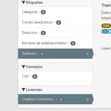
Etiquetas
Tran
Categoría
-
Datos
1
estab
Correo electrónico
-
1
CSV
D
1
Dirección
-
1
Nombre de establecimiento
-
1
Usted 
Teléfono
-
x
1
Formatos
CSV
-
1
Licencias
Creative Commons...
-
x
1