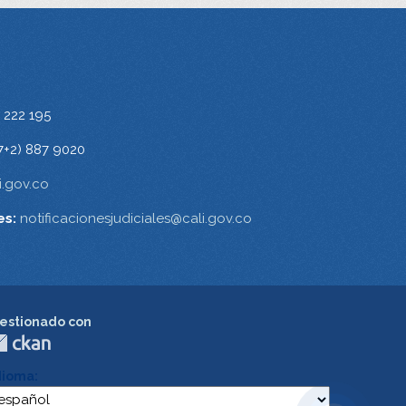
 222 195
7+2) 887 9020
.gov.co
es:
notificacionesjudiciales@cali.gov.co
estionado con
dioma