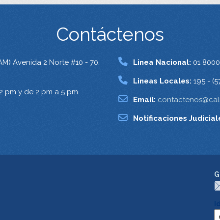
Contáctenos
AM) Avenida 2 Norte #10 - 70.
Linea Nacional:
01 8000
Lineas Locales:
195 - (5
12 pm y de 2 pm a 5 pm.
Email:
contactenos@cali
Notificaciones Judicial
G
I