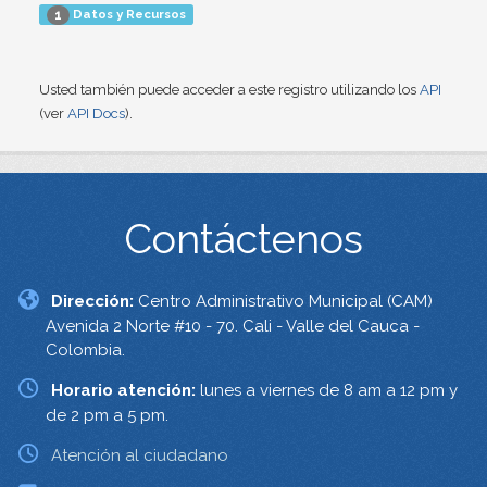
Datos y Recursos
1
Usted también puede acceder a este registro utilizando los
API
(ver
API Docs
).
Contáctenos
Dirección:
Centro Administrativo Municipal (CAM)
Avenida 2 Norte #10 - 70. Cali - Valle del Cauca -
Colombia.
Horario atención:
lunes a viernes de 8 am a 12 pm y
de 2 pm a 5 pm.
Atención al ciudadano