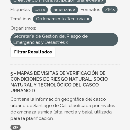
Creative Commons Attribution Share-Alike
Etiquetas:
cali
amenzas
Formatos:
ZIP
Temáticas:
Ordenamiento Territorial
Organismos:
Secretaría de Gestión del Riesgo de
Emergencias y Desastres
Filtrar Resultados
5 - MAPAS DE VISITAS DE VERIFICACIÓN DE
CONDICIONES DE RIESGO NATURAL, SOCIO
NATURAL Y TECNOLÓGICO DEL CASCO
URBANO D...
Contiene la información geográfica del casco
urbano de Santiago de Cali clasificada por niveles
de amenaza sísmica (alta, media y baja), utilizada
para la planificación...
ZIP