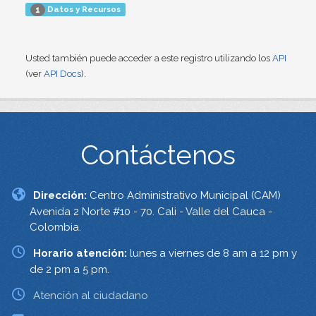
Datos y Recursos
1
Usted también puede acceder a este registro utilizando los
API
(ver
API Docs
).
Contáctenos
Dirección:
Centro Administrativo Municipal (CAM)
Avenida 2 Norte #10 - 70. Cali - Valle del Cauca -
Colombia.
Horario atención:
lunes a viernes de 8 am a 12 pm y
de 2 pm a 5 pm.
Atención al ciudadano