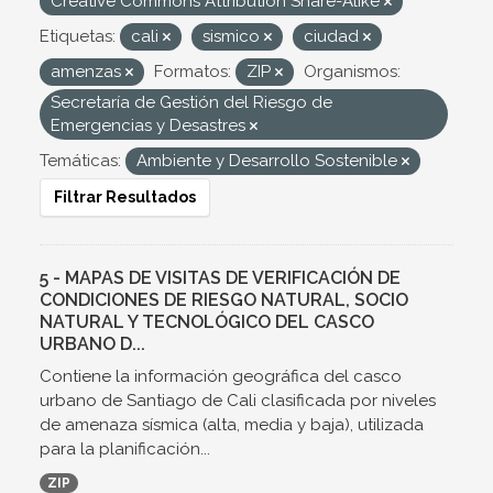
Creative Commons Attribution Share-Alike
Etiquetas:
cali
sismico
ciudad
amenzas
Formatos:
ZIP
Organismos:
Secretaría de Gestión del Riesgo de
Emergencias y Desastres
Temáticas:
Ambiente y Desarrollo Sostenible
Filtrar Resultados
5 - MAPAS DE VISITAS DE VERIFICACIÓN DE
CONDICIONES DE RIESGO NATURAL, SOCIO
NATURAL Y TECNOLÓGICO DEL CASCO
URBANO D...
Contiene la información geográfica del casco
urbano de Santiago de Cali clasificada por niveles
de amenaza sísmica (alta, media y baja), utilizada
para la planificación...
ZIP