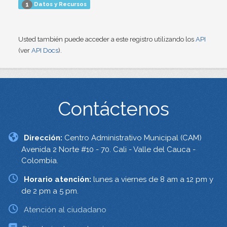
Datos y Recursos
1
Usted también puede acceder a este registro utilizando los
API
(ver
API Docs
).
Contáctenos
Dirección:
Centro Administrativo Municipal (CAM)
Avenida 2 Norte #10 - 70. Cali - Valle del Cauca -
Colombia.
Horario atención:
lunes a viernes de 8 am a 12 pm y
de 2 pm a 5 pm.
Atención al ciudadano