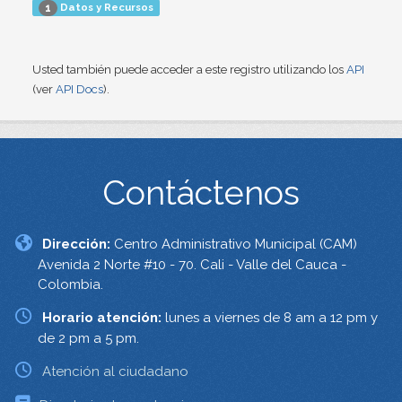
Datos y Recursos
1
Usted también puede acceder a este registro utilizando los
API
(ver
API Docs
).
Contáctenos
Dirección:
Centro Administrativo Municipal (CAM)
Avenida 2 Norte #10 - 70. Cali - Valle del Cauca -
Colombia.
Horario atención:
lunes a viernes de 8 am a 12 pm y
de 2 pm a 5 pm.
Atención al ciudadano