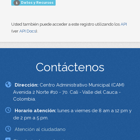
Datos y Recursos
1
Usted también puede acceder a este registro utilizando los
API
(ver
API Docs
).
Contáctenos
Dirección:
Centro Administrativo Municipal (CAM)
Avenida 2 Norte #10 - 70. Cali - Valle del Cauca -
Colombia.
Horario atención:
lunes a viernes de 8 am a 12 pm y
de 2 pm a 5 pm.
Atención al ciudadano