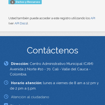
Datos y Recursos
1
Usted también puede acceder a este registro utilizando los
API
(ver
API Docs
).
Contáctenos
Dirección:
Centro Administrativo Municipal (CAM)
Avenida 2 Norte #10 - 70. Cali - Valle del Cauca -
Colombia.
Horario atención:
lunes a viernes de 8 am a 12 pm y
de 2 pm a 5 pm.
Atención al ciudadano