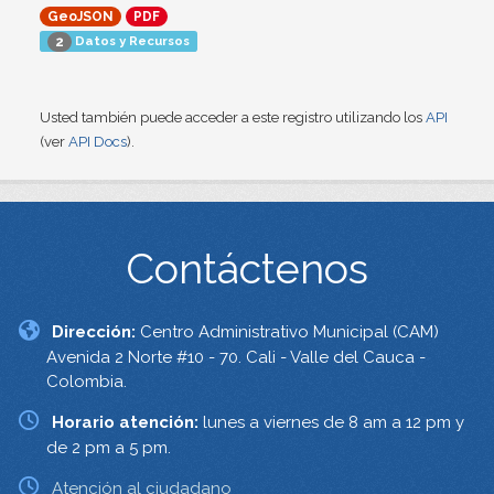
GeoJSON
PDF
Datos y Recursos
2
Usted también puede acceder a este registro utilizando los
API
(ver
API Docs
).
Contáctenos
Dirección:
Centro Administrativo Municipal (CAM)
Avenida 2 Norte #10 - 70. Cali - Valle del Cauca -
Colombia.
Horario atención:
lunes a viernes de 8 am a 12 pm y
de 2 pm a 5 pm.
Atención al ciudadano