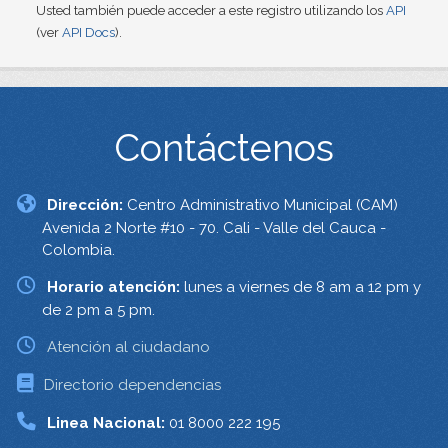
Usted también puede acceder a este registro utilizando los
API
(ver
API Docs
).
Contáctenos
Dirección:
Centro Administrativo Municipal (CAM)
Avenida 2 Norte #10 - 70. Cali - Valle del Cauca -
Colombia.
Horario atención:
lunes a viernes de 8 am a 12 pm y
de 2 pm a 5 pm.
Atención al ciudadano
Directorio dependencias
Linea Nacional:
01 8000 222 195