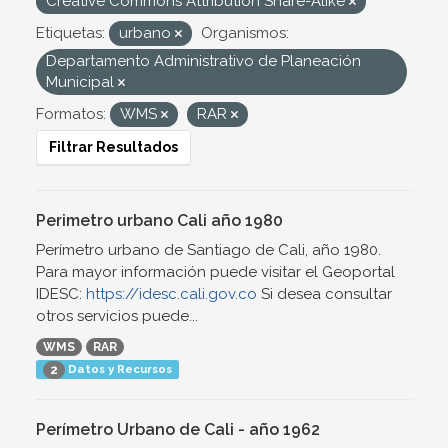
Creative Commons Attribution Share-Alike
Etiquetas:
urbano
Organismos:
Departamento Administrativo de Planeación
Municipal
Formatos:
WMS
RAR
Filtrar Resultados
Perimetro urbano Cali año 1980
Perímetro urbano de Santiago de Cali, año 1980.
Para mayor información puede visitar el Geoportal
IDESC:
https://idesc.cali.gov.co
Si desea consultar
otros servicios puede...
WMS
RAR
Datos y Recursos
2
Perímetro Urbano de Cali - año 1962