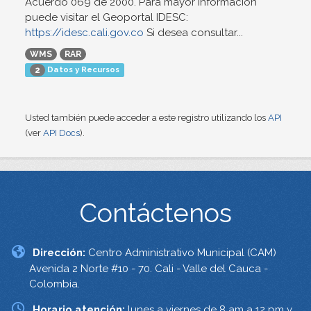
Acuerdo 069 de 2000. Para mayor información
puede visitar el Geoportal IDESC:
https://idesc.cali.gov.co
Si desea consultar...
WMS
RAR
Datos y Recursos
2
Usted también puede acceder a este registro utilizando los
API
(ver
API Docs
).
Contáctenos
Dirección:
Centro Administrativo Municipal (CAM)
Avenida 2 Norte #10 - 70. Cali - Valle del Cauca -
Colombia.
Horario atención:
lunes a viernes de 8 am a 12 pm y