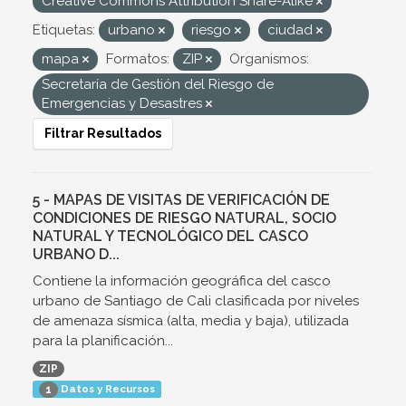
Creative Commons Attribution Share-Alike
Etiquetas:
urbano
riesgo
ciudad
mapa
Formatos:
ZIP
Organismos:
Secretaría de Gestión del Riesgo de
Emergencias y Desastres
Filtrar Resultados
5 - MAPAS DE VISITAS DE VERIFICACIÓN DE
CONDICIONES DE RIESGO NATURAL, SOCIO
NATURAL Y TECNOLÓGICO DEL CASCO
URBANO D...
Contiene la información geográfica del casco
urbano de Santiago de Cali clasificada por niveles
de amenaza sísmica (alta, media y baja), utilizada
para la planificación...
ZIP
Datos y Recursos
1