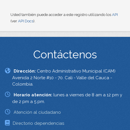
Usted también puede acceder a este registro utilizando los
API
(ver
API Docs
).
Contáctenos
Dirección:
Centro Administrativo Municipal (CAM)
Avenida 2 Norte #10 - 70. Cali - Valle del Cauca -
Colombia.
Horario atención:
lunes a viernes de 8 am a 12 pm y
de 2 pm a 5 pm.
Atención al ciudadano
Directorio dependencias