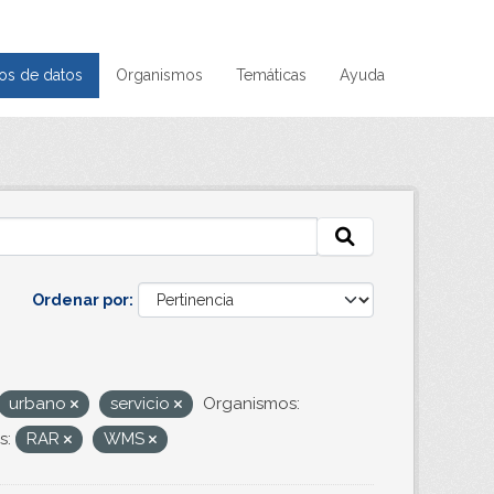
os de datos
Organismos
Temáticas
Ayuda
Ordenar por
urbano
servicio
Organismos:
s:
RAR
WMS