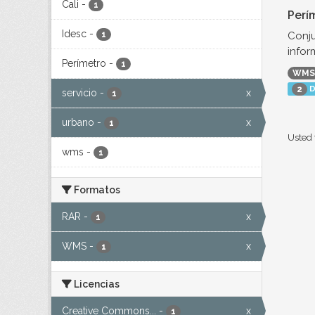
Cali
-
1
Perí
Idesc
-
Conju
1
infor
Perímetro
-
1
WMS
D
2
servicio
-
x
1
urbano
-
x
1
Usted 
wms
-
1
Formatos
RAR
-
x
1
WMS
-
x
1
Licencias
Creative Commons...
-
x
1