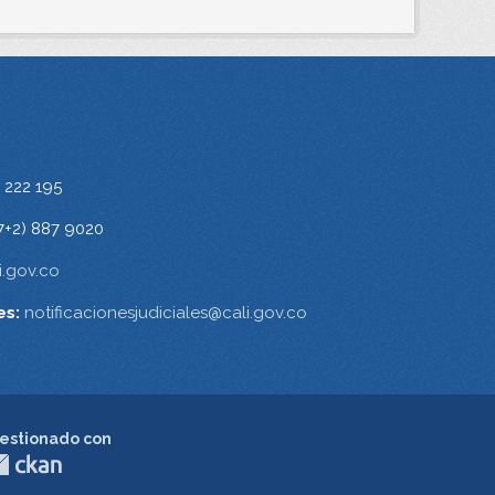
 222 195
7+2) 887 9020
.gov.co
es:
notificacionesjudiciales@cali.gov.co
estionado con