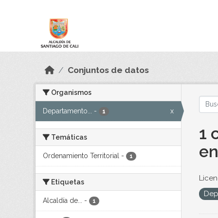
Skip to main content
Datos Abiertos
Conjuntos de datos
Organismos
Departamento...
-
x
1
1 
Temáticas
en
Ordenamiento Territorial
-
1
Licen
Etiquetas
Dep
Alcaldía de...
-
1