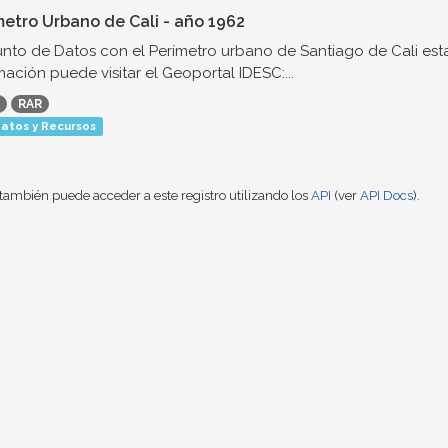
metro Urbano de Cali - año 1962
nto de Datos con el Perímetro urbano de Santiago de Cali est
mación puede visitar el Geoportal IDESC:...
RAR
atos y Recursos
también puede acceder a este registro utilizando los
API
(ver
API Docs
).