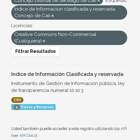
Concejo Distrital de Santiago de Cali
Etiquetas:
Indice de Informacion clasificada y reservada
Concejo de Cali
Licencias:
Creative Commons Non-Commercial
(Cualquiera)
Filtrar Resultados
Indice de Información Clasificada y reservada
Instrumento de Gestión de Información pública, ley
de transparencia numeral 10.10.3
CSV
Datos y Recursos
1
Usted también puede acceder a este registro utilizando los
API
(ver
API Docs
).