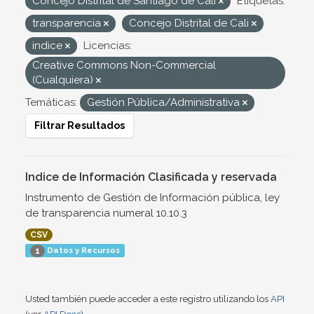
Concejo Distrital de Santiago de Cali
Etiquetas:
transparencia
Concejo Distrital de Cali
indice
Licencias:
Creative Commons Non-Commercial
(Cualquiera)
Temáticas:
Gestión Pública/Administrativa
Filtrar Resultados
Indice de Información Clasificada y reservada
Instrumento de Gestión de Información pública, ley
de transparencia numeral 10.10.3
CSV
Datos y Recursos
1
Usted también puede acceder a este registro utilizando los
API