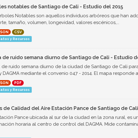
les notables de Santiago de Cali - Estudio del 2015
rboles Notables son aquellos individuos arbóreos que han ad
rte, tamaño, volumen, longevidad, valores escénicos,...
JSON
CSV
atos y Recursos
 de ruido semana diurno de Santiago de Cali - Estudio d
de ruido semana diurno de la ciudad de Santiago de Cali para 
 DAGMA mediante el convenio 047 - 2014. El mapa responde a l
JSON
PDF
atos y Recursos
s de Calidad del Aire Estación Pance de Santiago de Cali
tación Pance ubicada al sur de la ciudad en la zona rural, es 
mación horaria al centro de control del DAGMA. Mide contaminan