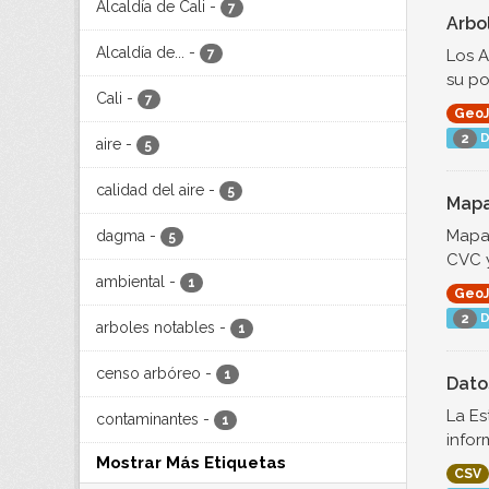
Alcaldía de Cali
-
7
Arbo
Alcaldía de...
-
Los A
7
su po
Cali
-
7
Geo
D
2
aire
-
5
calidad del aire
-
5
Mapa
Mapa 
dagma
-
5
CVC y
ambiental
-
1
Geo
D
2
arboles notables
-
1
censo arbóreo
-
1
Dato
La Es
contaminantes
-
1
infor
Mostrar Más Etiquetas
CSV