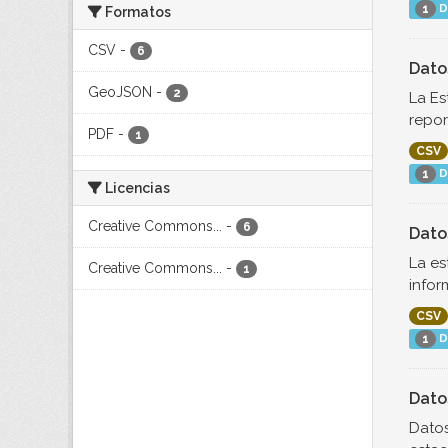
D
1
Formatos
CSV
-
6
Dato
GeoJSON
-
2
La Es
repor
PDF
-
1
CSV
D
1
Licencias
Creative Commons...
-
6
Dato
La es
Creative Commons...
-
1
infor
CSV
D
1
Dato
Datos