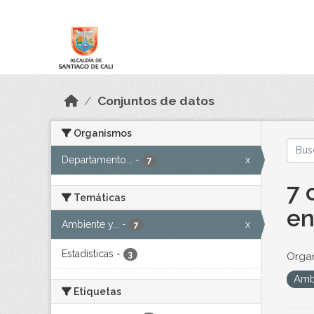
Skip to main content
Datos Abiertos
Conjuntos de datos
Organismos
Departamento...
-
x
7
7 
Temáticas
en
Ambiente y...
-
x
7
Estadísticas
-
3
Orga
Amb
Etiquetas