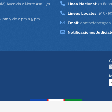
AM) Avenida 2 Norte #10 - 70.
Linea Nacional:
01 8000
Lineas Locales:
195 - (5
12 pm y de 2 pm a 5 pm.
Email:
contactenos@cali
Notificaciones Judicial
G
I