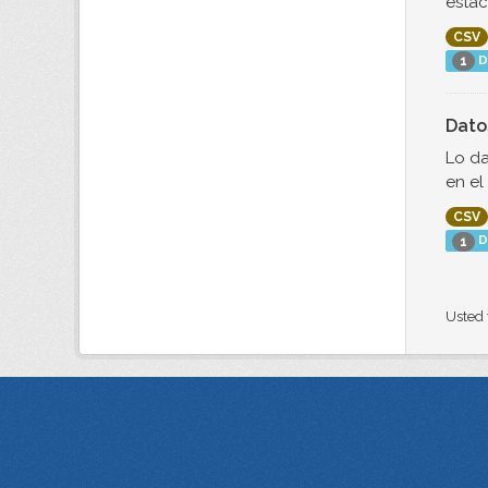
estac
CSV
D
1
Dato
Lo da
en el
CSV
D
1
Usted 