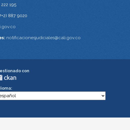
 222 195
7+2) 887 9020
.gov.co
es:
notificacionesjudiciales@cali.gov.co
estionado con
dioma