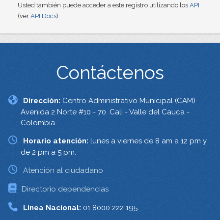
Usted también puede acceder a este registro utilizando los
API
(ver
API Docs
).
Contáctenos
Dirección:
Centro Administrativo Municipal (CAM)
Avenida 2 Norte #10 - 70. Cali - Valle del Cauca -
Colombia.
Horario atención:
lunes a viernes de 8 am a 12 pm y
de 2 pm a 5 pm.
Atención al ciudadano
Directorio dependencias
Linea Nacional:
01 8000 222 195