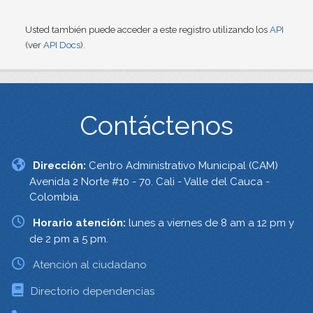
Usted también puede acceder a este registro utilizando los
API
(ver
API Docs
).
Contáctenos
Dirección:
Centro Administrativo Municipal (CAM)
Avenida 2 Norte #10 - 70. Cali - Valle del Cauca -
Colombia.
Horario atención:
lunes a viernes de 8 am a 12 pm y
de 2 pm a 5 pm.
Atención al ciudadano
Directorio dependencias