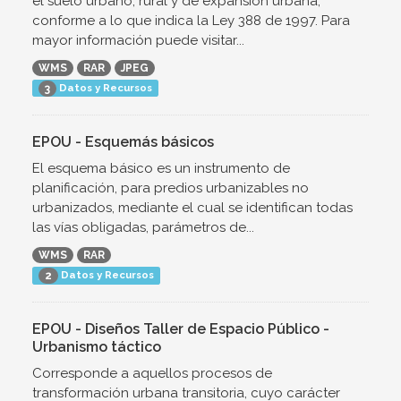
el suelo urbano, rural y de expansión urbana,
conforme a lo que indica la Ley 388 de 1997. Para
mayor información puede visitar...
WMS
RAR
JPEG
Datos y Recursos
3
EPOU - Esquemás básicos
El esquema básico es un instrumento de
planificación, para predios urbanizables no
urbanizados, mediante el cual se identifican todas
las vías obligadas, parámetros de...
WMS
RAR
Datos y Recursos
2
EPOU - Diseños Taller de Espacio Público -
Urbanismo táctico
Corresponde a aquellos procesos de
transformación urbana transitoria, cuyo carácter