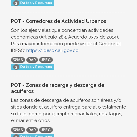
Datos y Recursos
3
POT - Corredores de Actividad Urbanos
Son los ejes viales que concentran actividades
económicas (Artículo 283. Acuerdo 0373 de 2014).
Para mayor información puede visitar el Geoportal
IDESC:
https://idesc.cali.gov.co
WMS
RAR
JPEG
Datos y Recursos
3
POT - Zonas de recarga y descarga de
acuíferos
Las zonas de descarga de acuíferos son áreas y/o
sitios donde el acuífero entrega parcial o totalmente
su flujo, como por ejemplo manantiales, ríos, lagos,
el mar entre otros,...
WMS
RAR
JPEG
Datos y Recursos