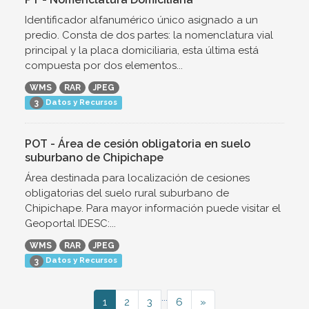
Identificador alfanumérico único asignado a un
predio. Consta de dos partes: la nomenclatura vial
principal y la placa domiciliaria, esta última está
compuesta por dos elementos...
WMS
RAR
JPEG
Datos y Recursos
3
POT - Área de cesión obligatoria en suelo
suburbano de Chipichape
Área destinada para localización de cesiones
obligatorias del suelo rural suburbano de
Chipichape. Para mayor información puede visitar el
Geoportal IDESC:...
WMS
RAR
JPEG
Datos y Recursos
3
...
1
2
3
6
»