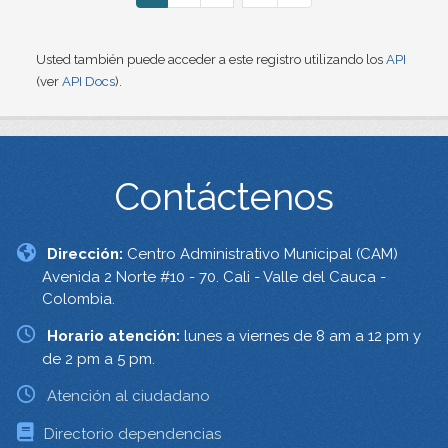
Usted también puede acceder a este registro utilizando los
API
(ver
API Docs
).
Contáctenos
Dirección:
Centro Administrativo Municipal (CAM)
Avenida 2 Norte #10 - 70. Cali - Valle del Cauca -
Colombia.
Horario atención:
lunes a viernes de 8 am a 12 pm y
de 2 pm a 5 pm.
Atención al ciudadano
Directorio dependencias