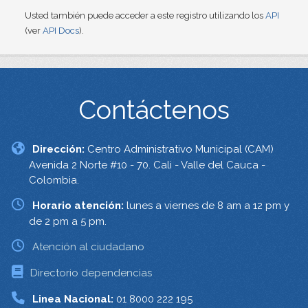
Usted también puede acceder a este registro utilizando los
API
(ver
API Docs
).
Contáctenos
Dirección:
Centro Administrativo Municipal (CAM)
Avenida 2 Norte #10 - 70. Cali - Valle del Cauca -
Colombia.
Horario atención:
lunes a viernes de 8 am a 12 pm y
de 2 pm a 5 pm.
Atención al ciudadano
Directorio dependencias
Linea Nacional:
01 8000 222 195