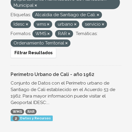
Municipal
Etiquetas:
Alcaldía de Santiago de Cali.
Idesc
wms
urbano
servicio
Formatos:
WMS
RAR
Temáticas:
Ordenamiento Territorial
Filtrar Resultados
Perímetro Urbano de Cali - año 1962
Conjunto de Datos con el Perímetro urbano de
Santiago de Cali establecido en el Acuerdo 53 de
1962. Para mayor información puede visitar el
Geoportal IDESC:...
WMS
RAR
Datos y Recursos
2