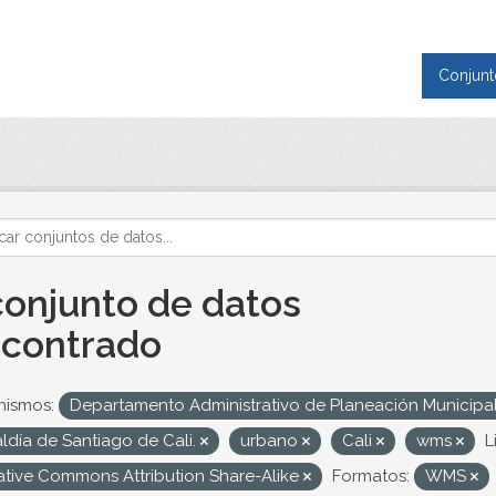
Conjunt
conjunto de datos
contrado
nismos:
Departamento Administrativo de Planeación Municipa
ldía de Santiago de Cali.
urbano
Cali
wms
L
ative Commons Attribution Share-Alike
Formatos:
WMS