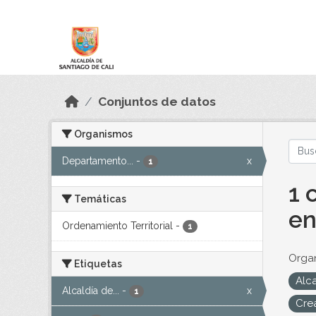
Skip to main content
Datos Abiertos
Conjuntos de datos
Organismos
Departamento...
-
x
1
1 
Temáticas
en
Ordenamiento Territorial
-
1
Orga
Etiquetas
Alca
Alcaldía de...
-
x
1
Cre