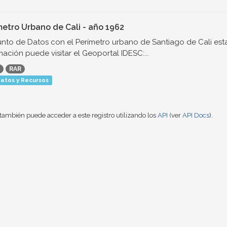
metro Urbano de Cali - año 1962
nto de Datos con el Perímetro urbano de Santiago de Cali est
mación puede visitar el Geoportal IDESC:...
RAR
atos y Recursos
también puede acceder a este registro utilizando los
API
(ver
API Docs
).