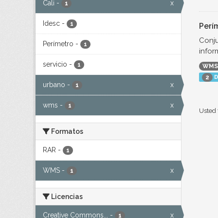
Cali
-
x
1
Idesc
-
1
Perí
Conju
Perímetro
-
1
infor
servicio
-
1
WMS
D
2
urbano
-
x
1
wms
-
x
1
Usted 
Formatos
RAR
-
1
WMS
-
x
1
Licencias
Creative Commons...
-
x
1