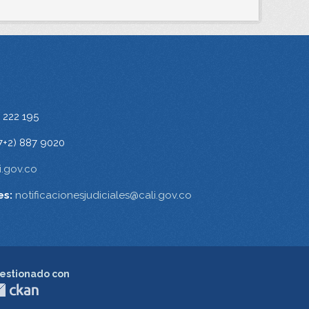
 222 195
7+2) 887 9020
.gov.co
es:
notificacionesjudiciales@cali.gov.co
estionado con