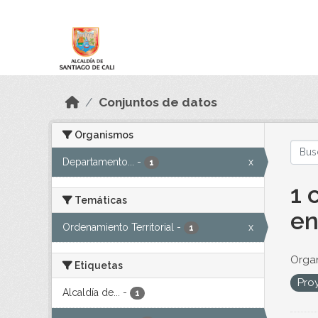
Skip to main content
Datos Abiertos
Conjuntos de datos
Organismos
Departamento...
-
x
1
1 
Temáticas
en
Ordenamiento Territorial
-
x
1
Orga
Etiquetas
Pro
Alcaldía de...
-
1