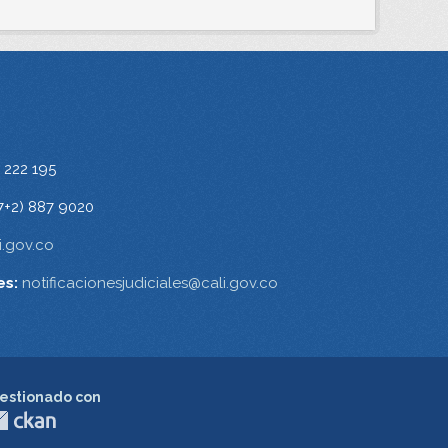
 222 195
7+2) 887 9020
.gov.co
es:
notificacionesjudiciales@cali.gov.co
estionado con