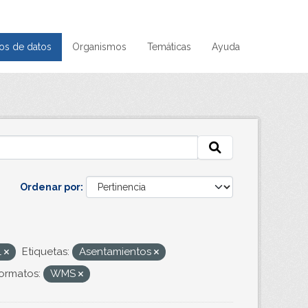
os de datos
Organismos
Temáticas
Ayuda
Ordenar por
l
Etiquetas:
Asentamientos
ormatos:
WMS