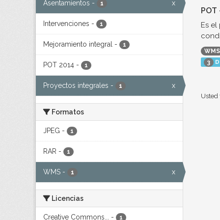
Asentamientos
-
x
1
POT 
Intervenciones
-
Es el
1
condi
Mejoramiento integral
-
1
WMS
D
3
POT 2014
-
1
Proyectos integrales
-
x
1
Usted 
Formatos
JPEG
-
1
RAR
-
1
WMS
-
x
1
Licencias
Creative Commons...
-
1