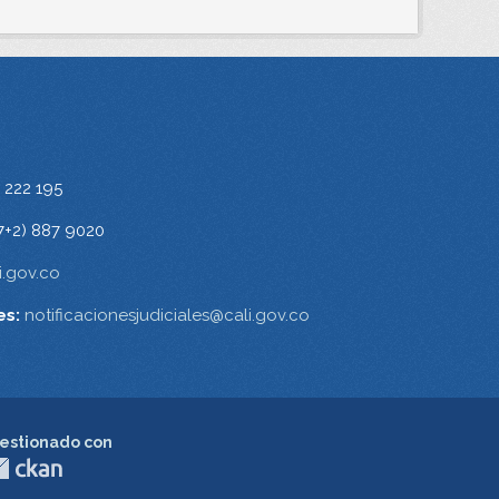
 222 195
7+2) 887 9020
.gov.co
es:
notificacionesjudiciales@cali.gov.co
estionado con