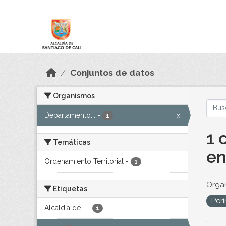
Skip to main content
Datos Abiertos
Conjuntos de datos
Organismos
Departamento...
-
x
1
1 
Temáticas
en
Ordenamiento Territorial
-
1
Orga
Etiquetas
Per
Alcaldía de...
-
1