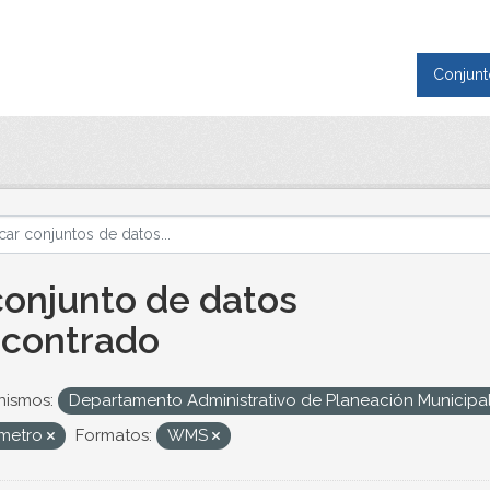
Conjunt
conjunto de datos
contrado
nismos:
Departamento Administrativo de Planeación Municipa
ímetro
Formatos:
WMS