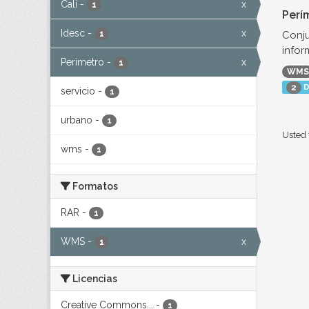
Cali
-
x
1
Perí
Idesc
-
x
Conju
1
infor
Perímetro
-
x
1
WMS
D
2
servicio
-
1
urbano
-
1
Usted 
wms
-
1
Formatos
RAR
-
1
WMS
-
x
1
Licencias
Creative Commons...
-
1