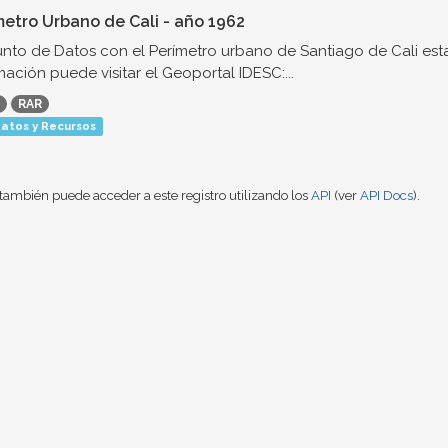
metro Urbano de Cali - año 1962
nto de Datos con el Perímetro urbano de Santiago de Cali est
mación puede visitar el Geoportal IDESC:...
RAR
atos y Recursos
también puede acceder a este registro utilizando los
API
(ver
API Docs
).