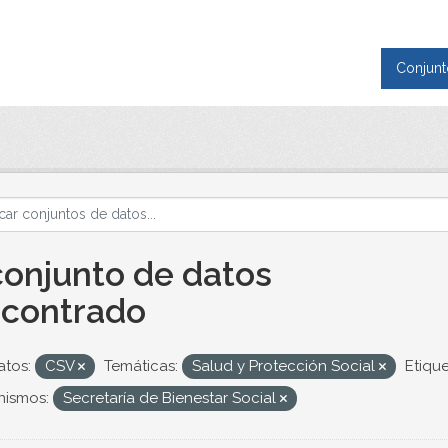
Conjunt
conjunto de datos
contrado
tos:
CSV
Temáticas:
Salud y Protección Social
Etique
nismos:
Secretaría de Bienestar Social