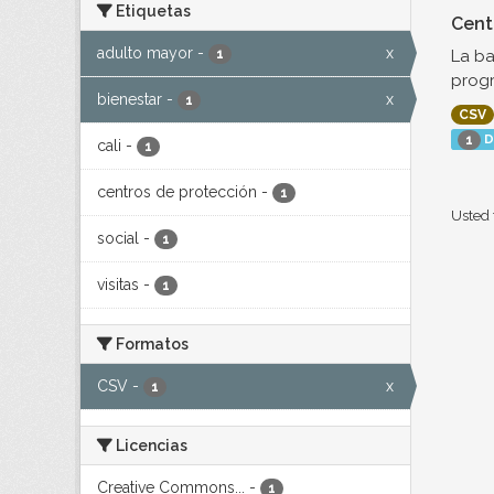
Etiquetas
Cent
adulto mayor
-
x
La ba
1
progr
bienestar
-
x
1
CSV
D
1
cali
-
1
centros de protección
-
1
Usted 
social
-
1
visitas
-
1
Formatos
CSV
-
x
1
Licencias
Creative Commons...
-
1