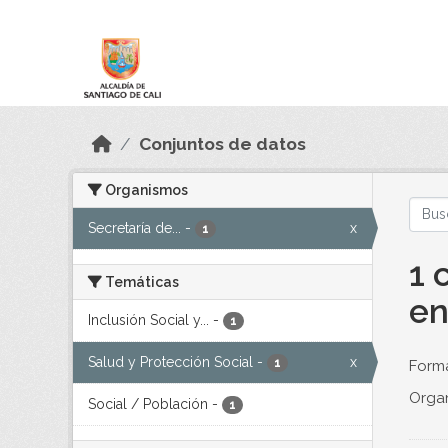
Skip to main content
Datos Abiertos
Conjuntos de datos
Organismos
Secretaría de...
-
x
1
1 
Temáticas
en
Inclusión Social y...
-
1
Salud y Protección Social
-
x
1
Forma
Orga
Social / Población
-
1