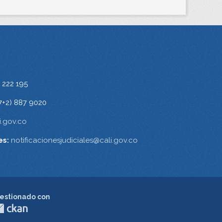
 222 195
7+2) 887 9020
.gov.co
es:
notificacionesjudiciales@cali.gov.co
estionado con