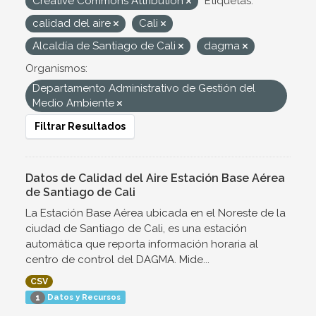
Creative Commons Attribution
Etiquetas:
calidad del aire
Cali
Alcaldía de Santiago de Cali
dagma
Organismos:
Departamento Administrativo de Gestión del
Medio Ambiente
Filtrar Resultados
Datos de Calidad del Aire Estación Base Aérea
de Santiago de Cali
La Estación Base Aérea ubicada en el Noreste de la
ciudad de Santiago de Cali, es una estación
automática que reporta información horaria al
centro de control del DAGMA. Mide...
CSV
Datos y Recursos
1