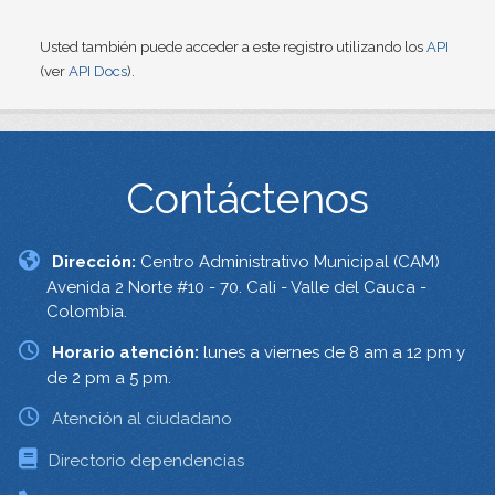
Usted también puede acceder a este registro utilizando los
API
(ver
API Docs
).
Contáctenos
Dirección:
Centro Administrativo Municipal (CAM)
Avenida 2 Norte #10 - 70. Cali - Valle del Cauca -
Colombia.
Horario atención:
lunes a viernes de 8 am a 12 pm y
de 2 pm a 5 pm.
Atención al ciudadano
Directorio dependencias