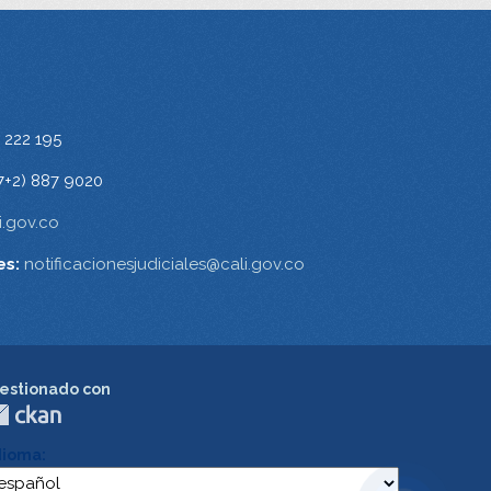
 222 195
7+2) 887 9020
.gov.co
es:
notificacionesjudiciales@cali.gov.co
estionado con
dioma