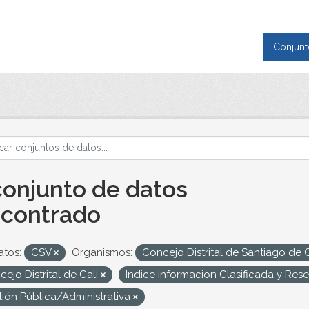
Conjunt
conjunto de datos
contrado
tos:
CSV
Organismos:
Concejo Distrital de Santiago de 
ejo Distrital de Cali
Indice Informacion Clasificada y Re
tión Pública/Administrativa