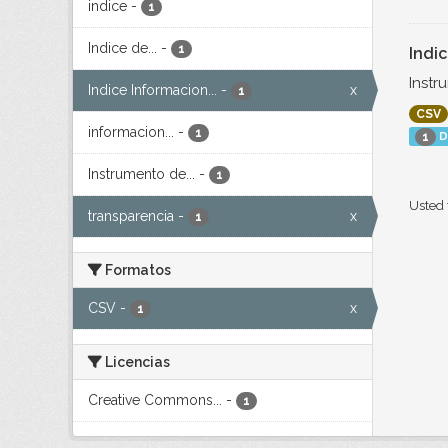
indice
-
1
Indice de...
-
1
Indi
Instr
Indice Informacion...
-
x
1
CSV
informacion...
-
1
D
1
Instrumento de...
-
1
Usted 
transparencia
-
x
1
Formatos
CSV
-
x
1
Licencias
Creative Commons...
-
1