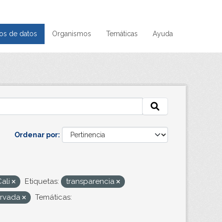
os de datos
Organismos
Temáticas
Ayuda
Ordenar por
Cali
Etiquetas:
transparencia
servada
Temáticas: