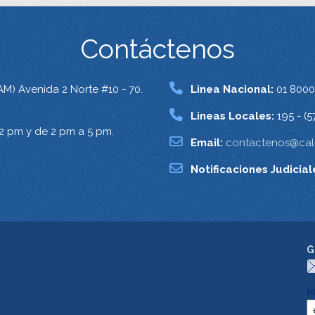
Contáctenos
AM) Avenida 2 Norte #10 - 70.
Linea Nacional:
01 8000
Lineas Locales:
195 - (5
12 pm y de 2 pm a 5 pm.
Email:
contactenos@cali
Notificaciones Judicial
G
I