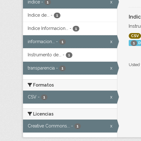
indice
-
x
1
Indice de...
-
1
Indi
Instr
Indice Informacion...
-
1
CSV
informacion...
-
x
1
D
1
Instrumento de...
-
1
Usted 
transparencia
-
x
1
Formatos
CSV
-
x
1
Licencias
Creative Commons...
-
x
1