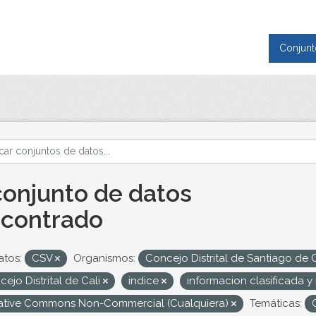
Conjunt
conjunto de datos
contrado
tos:
CSV
Organismos:
Concejo Distrital de Santiago de 
ejo Distrital de Cali
indice
informacion clasificada 
ative Commons Non-Commercial (Cualquiera)
Temáticas: