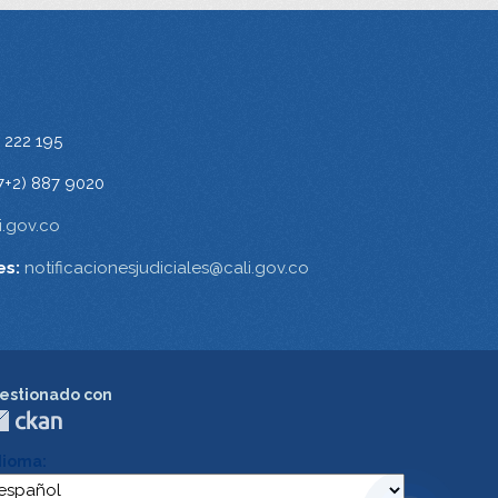
 222 195
7+2) 887 9020
.gov.co
es:
notificacionesjudiciales@cali.gov.co
estionado con
dioma