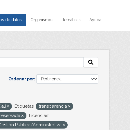
os de datos
Organismos
Temáticas
Ayuda
Ordenar por
Cali
Etiquetas:
transparencia
y reservada
Licencias:
Gestión Pública/Administrativa