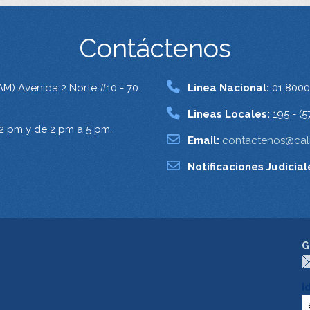
Contáctenos
AM) Avenida 2 Norte #10 - 70.
Linea Nacional:
01 8000
Lineas Locales:
195 - (5
12 pm y de 2 pm a 5 pm.
Email:
contactenos@cali
Notificaciones Judicial
G
I