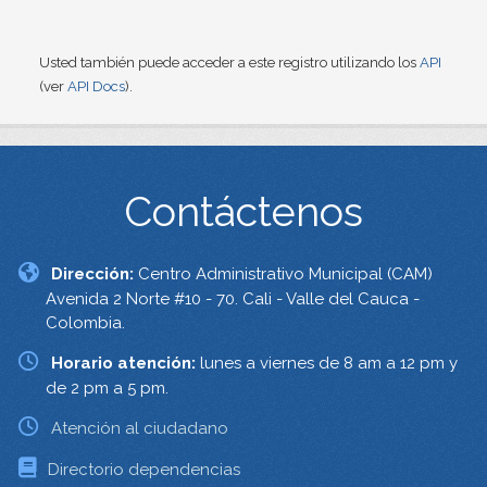
Usted también puede acceder a este registro utilizando los
API
(ver
API Docs
).
Contáctenos
Dirección:
Centro Administrativo Municipal (CAM)
Avenida 2 Norte #10 - 70. Cali - Valle del Cauca -
Colombia.
Horario atención:
lunes a viernes de 8 am a 12 pm y
de 2 pm a 5 pm.
Atención al ciudadano
Directorio dependencias