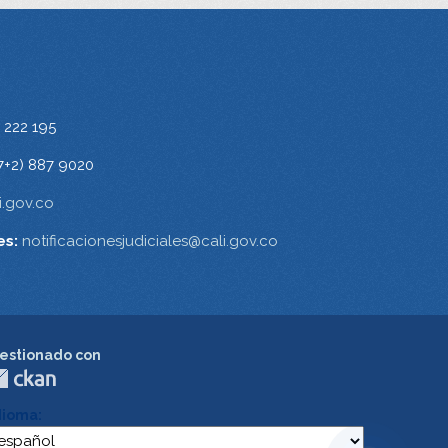
 222 195
7+2) 887 9020
.gov.co
es:
notificacionesjudiciales@cali.gov.co
estionado con
dioma