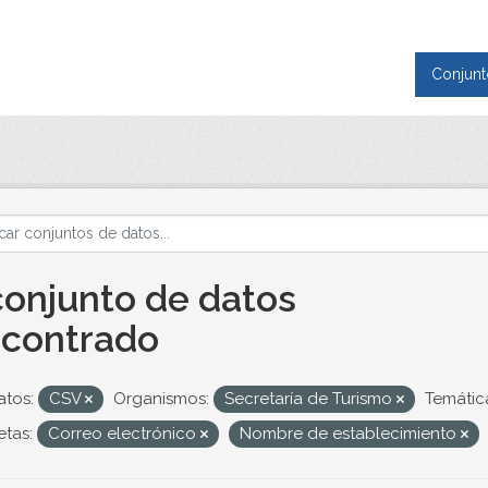
Conjunt
conjunto de datos
contrado
tos:
CSV
Organismos:
Secretaría de Turismo
Temátic
etas:
Correo electrónico
Nombre de establecimiento