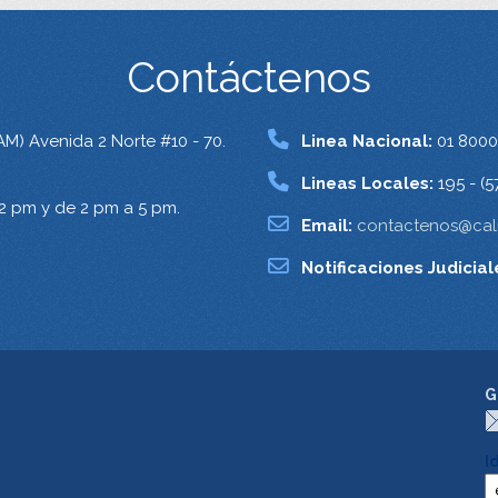
Contáctenos
AM) Avenida 2 Norte #10 - 70.
Linea Nacional:
01 8000
Lineas Locales:
195 - (5
12 pm y de 2 pm a 5 pm.
Email:
contactenos@cali
Notificaciones Judicial
G
I