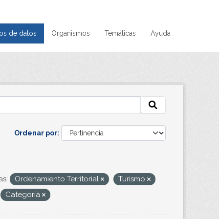
os de datos
Organismos
Temáticas
Ayuda
Ordenar por
as:
Ordenamiento Territorial
Turismo
Categoría