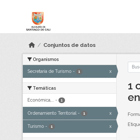
Skip to main content
Datos Abiertos
Conjuntos de datos
Organismos
Secretaría de Turismo
-
x
1
1 
Temáticas
en
Económica,...
-
1
Ordenamiento Territorial
-
x
1
Forma
Etiqu
Turismo
-
x
1