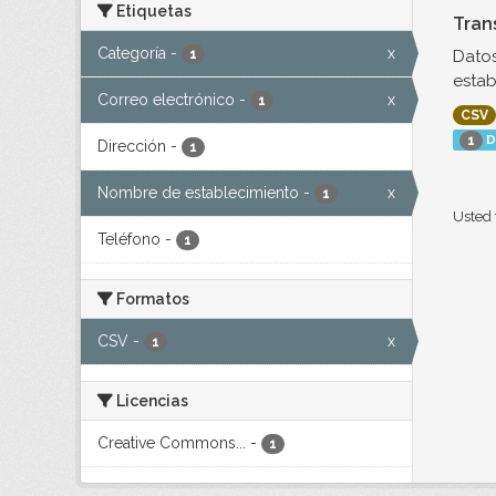
Etiquetas
Tran
Categoría
-
x
Datos
1
estab
Correo electrónico
-
x
1
CSV
D
1
Dirección
-
1
Nombre de establecimiento
-
x
1
Usted 
Teléfono
-
1
Formatos
CSV
-
x
1
Licencias
Creative Commons...
-
1