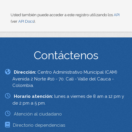
Usted también puede acceder a este registro utilizando los
API
(ver
API Docs
).
Contáctenos
Dirección:
Centro Administrativo Municipal (CAM)
Avenida 2 Norte #10 - 70. Cali - Valle del Cauca -
Colombia.
Horario atención:
lunes a viernes de 8 am a 12 pm y
de 2 pm a 5 pm.
Atención al ciudadano
Directorio dependencias