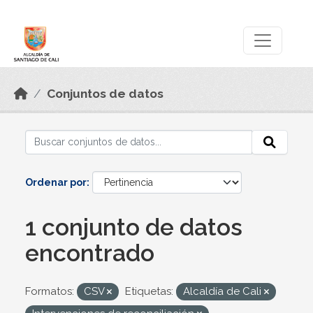
Skip to main content
Datos Abiertos
Conjuntos de datos
Ordenar por
1 conjunto de datos
encontrado
Formatos:
CSV
Etiquetas:
Alcaldía de Cali