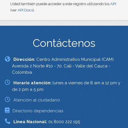
Usted también puede acceder a este registro utilizando los
API
(ver
API Docs
).
Contáctenos
Dirección:
Centro Administrativo Municipal (CAM)
Avenida 2 Norte #10 - 70. Cali - Valle del Cauca -
Colombia.
Horario atención:
lunes a viernes de 8 am a 12 pm y
de 2 pm a 5 pm.
Atención al ciudadano
Directorio dependencias
Linea Nacional:
01 8000 222 195