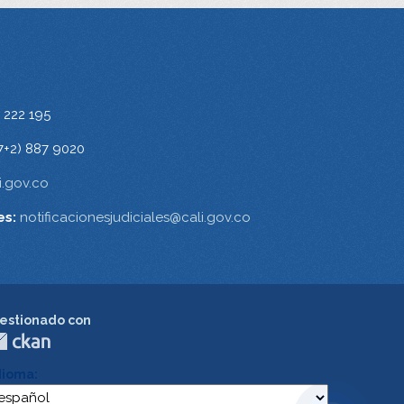
 222 195
7+2) 887 9020
.gov.co
es:
notificacionesjudiciales@cali.gov.co
estionado con
dioma