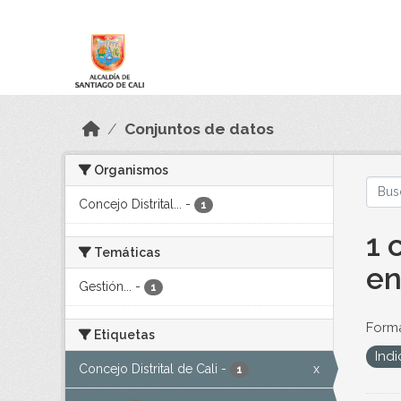
Skip to main content
Datos Abiertos
Conjuntos de datos
Organismos
Concejo Distrital...
-
1
1 
Temáticas
en
Gestión...
-
1
Forma
Etiquetas
Ind
Concejo Distrital de Cali
-
x
1