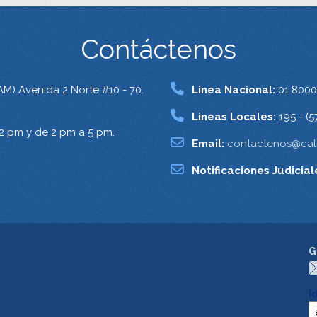
Contáctenos
AM) Avenida 2 Norte #10 - 70.
Linea Nacional:
01 8000
Lineas Locales:
195 - (5
12 pm y de 2 pm a 5 pm.
Email:
contactenos@cali
Notificaciones Judicial
G
I