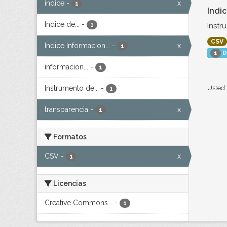
indice
-
x
1
Indi
Indice de...
-
Instr
1
CSV
Indice Informacion...
-
x
1
D
1
informacion...
-
1
Instrumento de...
-
Usted 
1
transparencia
-
x
1
Formatos
CSV
-
x
1
Licencias
Creative Commons...
-
1