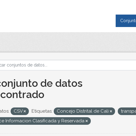
Conjunt
conjunto de datos
contrado
tos:
CSV
Etiquetas:
Concejo Distrital de Cali
transp
ice Informacion Clasificada y Reservada