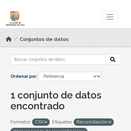
Skip to main content
Datos Abiertos
Conjuntos de datos
Ordenar por
1 conjunto de datos
encontrado
Formatos:
CSV
Etiquetas:
Reconciliación