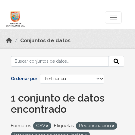
Skip to main content
Datos Abiertos
Conjuntos de datos
Ordenar por
1 conjunto de datos
encontrado
Formatos:
CSV
Etiquetas:
Reconciliación