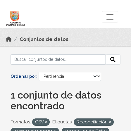
Skip to main content
Datos Abiertos
Conjuntos de datos
Ordenar por
1 conjunto de datos
encontrado
Formatos:
CSV
Etiquetas:
Reconciliación