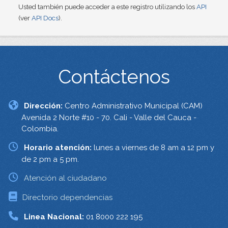
Usted también puede acceder a este registro utilizando los
API
(ver
API Docs
).
Contáctenos
Dirección:
Centro Administrativo Municipal (CAM)
Avenida 2 Norte #10 - 70. Cali - Valle del Cauca -
Colombia.
Horario atención:
lunes a viernes de 8 am a 12 pm y
de 2 pm a 5 pm.
Atención al ciudadano
Directorio dependencias
Linea Nacional:
01 8000 222 195