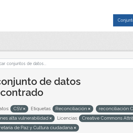
Conjunt
conjunto de datos
contrado
tos:
CSV
Etiquetas:
Reconciliación
reconciliación C
nes alta vulnerabilidad
Licencias:
Creative Commons Attri
retaría de Paz y Cultura ciudadana