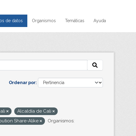
os de datos
Organismos
Temáticas
Ayuda
Ordenar por
ali
Alcaldía de Cali
bution Share-Alike
Organismos: