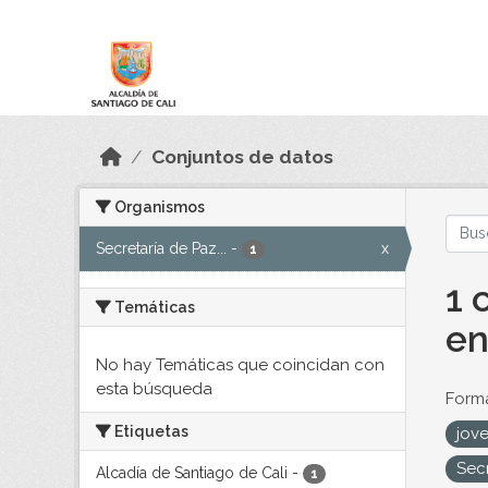
Skip to main content
Datos Abiertos
Conjuntos de datos
Organismos
Secretaría de Paz...
-
x
1
1 
Temáticas
en
No hay Temáticas que coincidan con
esta búsqueda
Forma
Etiquetas
jove
Sec
Alcadía de Santiago de Cali
-
1