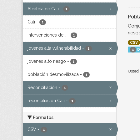
Alcaldía de Cali
-
x
1
Pobl
Cali
-
1
Conju
riesg
Intervenciones de...
-
1
CSV
jovenes alta vulnerabilidad
-
x
1
D
1
jovenes alto riesgo
-
1
Usted 
población desmovilizada
-
1
Reconciliación
-
x
1
reconciliación Cali
-
x
1
Formatos
CSV
-
x
1