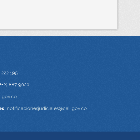
 222 195
7+2) 887 9020
.gov.co
es:
notificacionesjudiciales@cali.gov.co