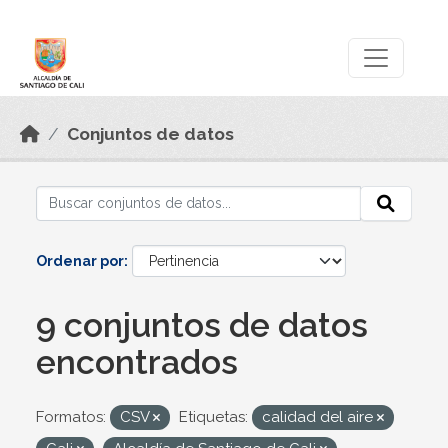
Skip to main content
Datos Abiertos
Conjuntos de datos
Ordenar por
9 conjuntos de datos
encontrados
Formatos:
CSV
Etiquetas:
calidad del aire