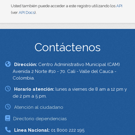
Usted también puede acceder a este registro utilizando los
API
(ver
API Docs
).
Contáctenos
Dirección:
Centro Administrativo Municipal (CAM)
Avenida 2 Norte #10 - 70. Cali - Valle del Cauca -
Colombia.
Horario atención:
lunes a viernes de 8 am a 12 pm y
de 2 pm a 5 pm.
Atención al ciudadano
Directorio dependencias
Linea Nacional:
01 8000 222 195