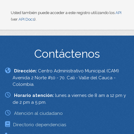
Usted también puede acceder a este registro utilizando los
API
(ver
API Docs
).
Contáctenos
Dirección:
Centro Administrativo Municipal (CAM)
Avenida 2 Norte #10 - 70. Cali - Valle del Cauca -
Colombia.
Horario atención:
lunes a viernes de 8 am a 12 pm y
de 2 pm a 5 pm.
Atención al ciudadano
Directorio dependencias