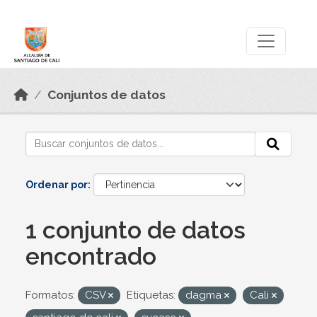
Skip to main content
Datos Abiertos
Conjuntos de datos
Ordenar por
1 conjunto de datos
encontrado
Formatos:
CSV
Etiquetas:
dagma
Cali