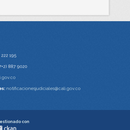
 222 195
7+2) 887 9020
.gov.co
es:
notificacionesjudiciales@cali.gov.co
estionado con