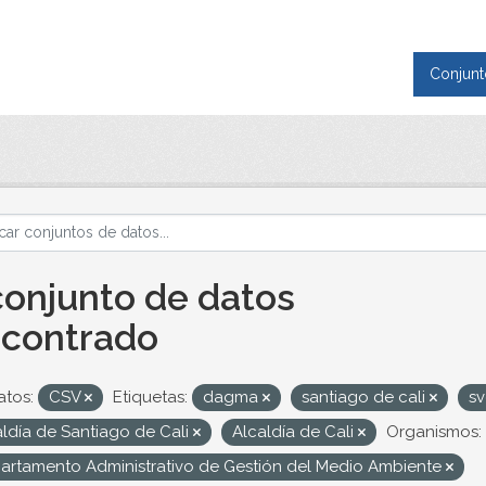
Conjunt
conjunto de datos
contrado
tos:
CSV
Etiquetas:
dagma
santiago de cali
s
aldía de Santiago de Cali
Alcaldía de Cali
Organismos:
artamento Administrativo de Gestión del Medio Ambiente