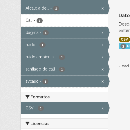
Alcaldía de...
-
x
1
Dato
Cali
-
1
Desde
Siste
dagma
-
x
1
CSV
ruido
-
x
1
D
3
ruido ambiental
-
x
1
Usted 
santiago de cali
-
x
1
svcasc
-
x
1
Formatos
CSV
-
x
1
Licencias