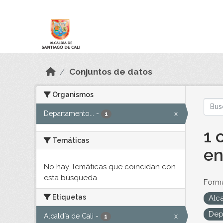
Skip to main content
Datos Abiertos
Conjuntos de datos
Organismos
Departamento...
-
x
1
1 
Temáticas
en
No hay Temáticas que coincidan con
esta búsqueda
Forma
Etiquetas
Alc
Dep
Alcaldía de Cali
-
x
1