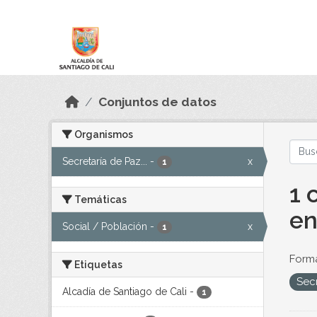
Skip to main content
Datos Abiertos
Conjuntos de datos
Organismos
Secretaría de Paz...
-
x
1
1 
Temáticas
en
Social / Población
-
x
1
Forma
Etiquetas
Sec
Alcadía de Santiago de Cali
-
1