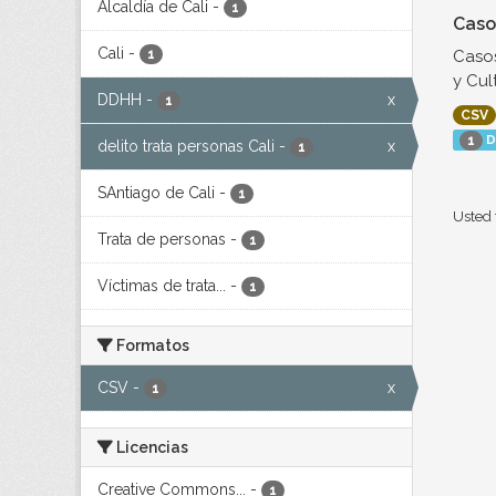
Alcaldía de Cali
-
1
Caso
Cali
-
Casos
1
y Cul
DDHH
-
x
1
CSV
D
1
delito trata personas Cali
-
x
1
SAntiago de Cali
-
1
Usted 
Trata de personas
-
1
Víctimas de trata...
-
1
Formatos
CSV
-
x
1
Licencias
Creative Commons...
-
1