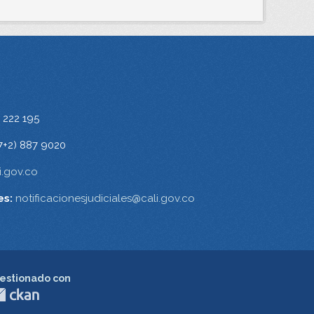
 222 195
7+2) 887 9020
.gov.co
es:
notificacionesjudiciales@cali.gov.co
estionado con