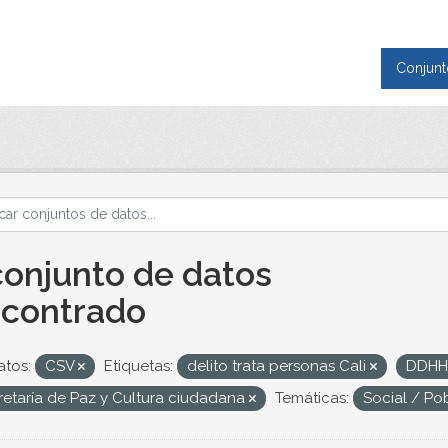
Conjunt
conjunto de datos
contrado
tos:
CSV
Etiquetas:
delito trata personas Cali
DDH
retaría de Paz y Cultura ciudadana
Temáticas:
Social / Po