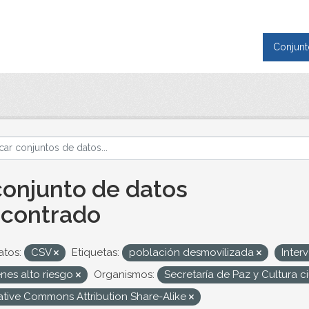
Conjunt
conjunto de datos
contrado
tos:
CSV
Etiquetas:
población desmovilizada
Inter
nes alto riesgo
Organismos:
Secretaría de Paz y Cultura 
ative Commons Attribution Share-Alike