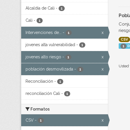
Alcaldía de Cali
-
1
Pobl
Cali
-
1
Conju
riesg
Intervenciones de...
-
x
1
CSV
jovenes alta vulnerabilidad
-
1
D
1
jovenes alto riesgo
-
x
1
Usted 
población desmovilizada
-
x
1
Reconciliación
-
1
reconciliación Cali
-
1
Formatos
CSV
-
x
1