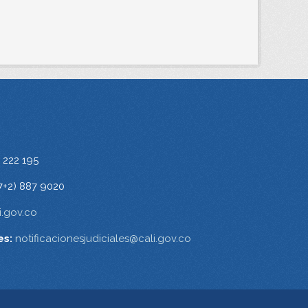
 222 195
7+2) 887 9020
.gov.co
es:
notificacionesjudiciales@cali.gov.co