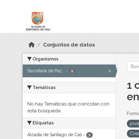
Skip to main content
Datos Abiertos
Conjuntos de datos
Organismos
Secretaría de Paz...
-
x
1
1 
Temáticas
en
No hay Temáticas que coincidan con
esta búsqueda
Forma
Etiquetas
jove
Cre
Alcadía de Santiago de Cali
-
1