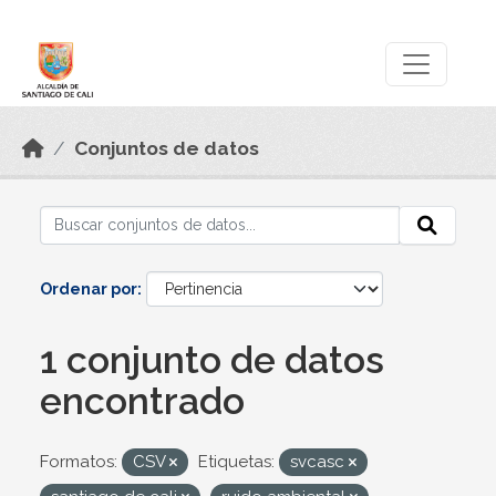
Skip to main content
Datos Abiertos
Conjuntos de datos
Ordenar por
1 conjunto de datos
encontrado
Formatos:
CSV
Etiquetas:
svcasc